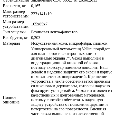
Сертификация
Заключение СЭС 56527 от 26.06.2013
Вес нетто, кг
0,165
Макс размер
223х141x10
устройства,мм
Мин размер
165x85x7
устройства,мм
Тип защелки
Резиновая лента-фиксатор
Вес брутто, кг
0,203
Материал
Искусственная кожа, микрофибра, силикон
Универсальный чехол-стенд Vellini подойдет
для планшетов и электронных книг с
диагональю экрана 7". Чехол выполнен в
виде традиционной книжной обложки,
поэтому аксессуар идеально дополнит Ваш
девайс и надежно защитит его экран и корпус
от механических повреждений. Крепление
устройства в чехле обеспечивается прочным
силиконовым держателем, который надежно
фиксирует углы девайса. Чехол изготовлен из
качественных и долговечных материалов,
Полное
поэтому способен обеспечить надежную
описание
защиту устройства от появления царапин и
потертостей на его поверхности. Внешняя
часть чехла выполнена из искусственной