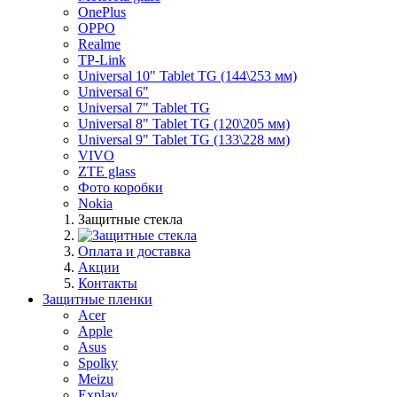
OnePlus
OPPO
Realme
TP-Link
Universal 10" Tablet TG (144\253 мм)
Universal 6"
Universal 7" Tablet TG
Universal 8" Tablet TG (120\205 мм)
Universal 9" Tablet TG (133\228 мм)
VIVO
ZTE glass
Фото коробки
Nokia
Защитные стекла
Оплата и доставка
Акции
Контакты
Защитные пленки
Acer
Apple
Asus
Spolky
Meizu
Explay