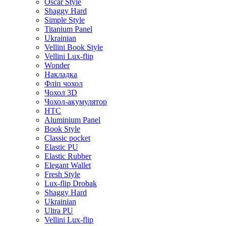
Oscar Style
Shaggy Hard
Simple Style
Titanium Panel
Ukrainian
Vellini Book Style
Vellini Lux-flip
Wonder
Накладка
Фліп чохол
Чохол 3D
Чохол-акумулятор
HTC
Aluminium Panel
Book Style
Classic pocket
Elastic PU
Elastic Rubber
Elegant Wallet
Fresh Style
Lux-flip Drobak
Shaggy Hard
Ukrainian
Ultra PU
Vellini Lux-flip