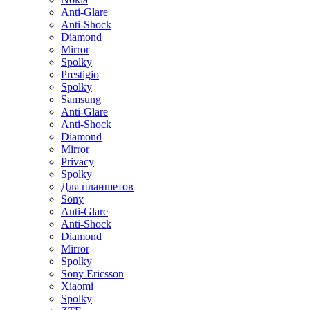
Anti-Glare
Anti-Shock
Diamond
Mirror
Spolky
Prestigio
Spolky
Samsung
Anti-Glare
Anti-Shock
Diamond
Mirror
Privacy
Spolky
Для планшетов
Sony
Anti-Glare
Anti-Shock
Diamond
Mirror
Spolky
Sony Ericsson
Xiaomi
Spolky