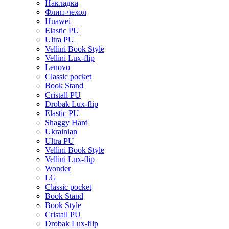
Накладка
Флип-чехол
Huawei
Elastic PU
Ultra PU
Vellini Book Style
Vellini Lux-flip
Lenovo
Classic pocket
Book Stand
Cristall PU
Drobak Lux-flip
Elastic PU
Shaggy Hard
Ukrainian
Ultra PU
Vellini Book Style
Vellini Lux-flip
Wonder
LG
Classic pocket
Book Stand
Book Style
Cristall PU
Drobak Lux-flip