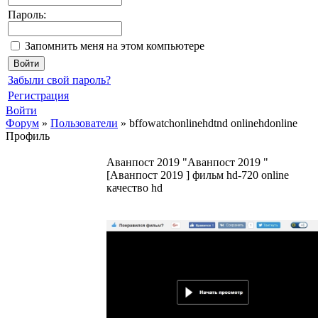
Пароль:
Запомнить меня на этом компьютере
Забыли свой пароль?
Регистрация
Войти
Форум
»
Пользователи
»
bffowatchonlinehdtnd onlinehdonline
Профиль
Аванпост 2019 "Аванпост 2019 "
[Аванпост 2019 ] фильм hd-720 online
качество hd