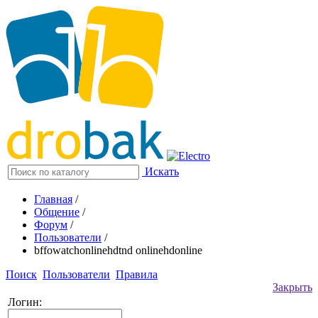
Искать
Главная
/
Общение
/
Форум
/
Пользователи
/
bffowatchonlinehdtnd onlinehdonline
Поиск
Пользователи
Правила
Закрыть
Логин: