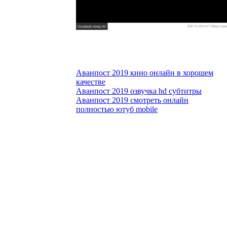
Аванпост 2019 кино онлайн в хорошем
качестве
Аванпост 2019 озвучка hd субтитры
Аванпост 2019 смотреть онлайн
полностью ютуб mobile