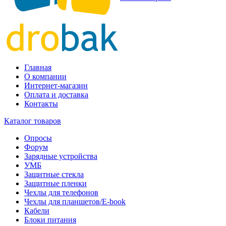
Главная
О компании
Интернет-магазин
Оплата и доставка
Контакты
Каталог товаров
Опросы
Форум
Зарядные устройства
УМБ
Защитные стекла
Защитные пленки
Чехлы для телефонов
Чехлы для планшетов/E-book
Кабели
Блоки питания