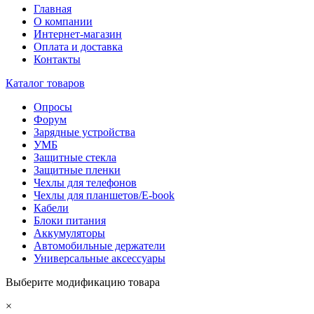
Главная
О компании
Интернет-магазин
Оплата и доставка
Контакты
Каталог товаров
Опросы
Форум
Зарядные устройства
УМБ
Защитные стекла
Защитные пленки
Чехлы для телефонов
Чехлы для планшетов/E-book
Кабели
Блоки питания
Аккумуляторы
Автомобильные держатели
Универсальные аксессуары
Выберите модификацию товара
×