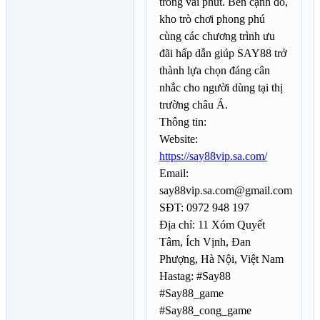
trong vài phút. Bên cạnh đó,
kho trò chơi phong phú
cùng các chương trình ưu
đãi hấp dẫn giúp SAY88 trở
thành lựa chọn đáng cân
nhắc cho người dùng tại thị
trường châu Á.
Thông tin:
Website:
https://say88vip.sa.com/
Email:
say88vip.sa.com@gmail.com
SĐT: 0972 948 197
Địa chỉ: 11 Xóm Quyết
Tâm, Ích Vịnh, Đan
Phượng, Hà Nội, Việt Nam
Hastag: #Say88
#Say88_game
#Say88_cong_game