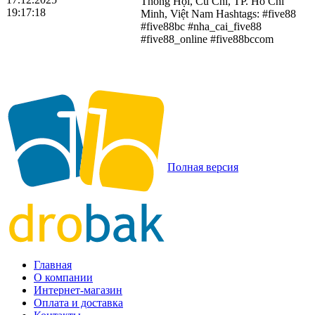
Thông Hội, Củ Chi, TP. Hồ Chí
19:17:18
Minh, Việt Nam Hashtags: #five88
#five88bc #nha_cai_five88
#five88_online #five88bccom
Полная версия
Главная
О компании
Интернет-магазин
Оплата и доставка