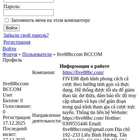
Пароль:
Запомнить меня на этом компьютере
Забыли свой пароль?
Регистрация
Войти
Форум
»
Пользователи
»
five88bccom BCCOM
Профиль
Информация о работе
Компания:
https://five88bc.com/
FIVE88 định hình phong cách cá
five88bccom
cược theo hướng tinh gọn và thực
BCCOM
dụng. Hệ thống được tối ưu để giảm
User
thao tác dư thừa, đảm bảo tốc độ truy
Баллов:
0
cập nhanh và hạn chế gián đoạn
Голосование:
trong quá trình tham gia cá cược trực
0
tuyến. Thông tin liên hệ Website:
Направление
Регистрация:
https://five88bc.com/ Hotline:
деятельности:
17.12.2025
0309555446 Email:
Последний
five88bccom@gmail.com Địa chỉ:
визит:
192–233 Liêu Bình Hương, Tân
17.12.2025