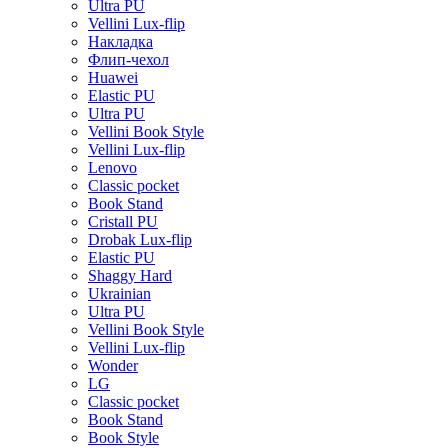
Ultra PU
Vellini Lux-flip
Накладка
Флип-чехол
Huawei
Elastic PU
Ultra PU
Vellini Book Style
Vellini Lux-flip
Lenovo
Classic pocket
Book Stand
Cristall PU
Drobak Lux-flip
Elastic PU
Shaggy Hard
Ukrainian
Ultra PU
Vellini Book Style
Vellini Lux-flip
Wonder
LG
Classic pocket
Book Stand
Book Style