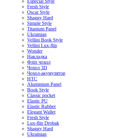
Especial Style
Fresh Style
Oscar Style
Shaggy Hard
Simple Style
Titanium Panel
Ukrainian
Vellini Book Style
Vellini Lux-flip
Wonder
Накладка
Фліп чохол
Чохол 3D
Чохол-акумулятор
HTC
Aluminium Panel
Book Style
Classic pocket
Elastic PU
Elastic Rubber
Elegant Wallet
Fresh Style
Lux-flip Drobak
Shaggy Hard
Ukrainian