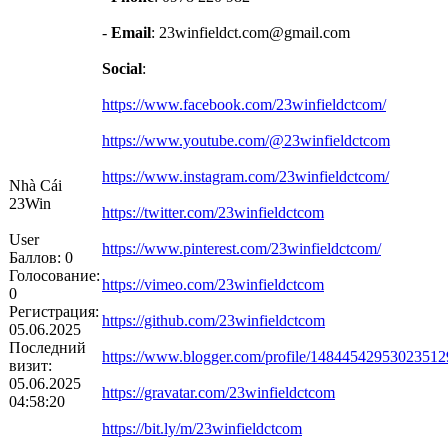
-
Email
: 23winfieldct.com@gmail.com
Social
:
https://www.facebook.com/23winfieldctcom/
https://www.youtube.com/@23winfieldctcom
https://www.instagram.com/23winfieldctcom/
Nhà Cái
23Win
https://twitter.com/23winfieldctcom
User
https://www.pinterest.com/23winfieldctcom/
Баллов:
0
Голосование:
https://vimeo.com/23winfieldctcom
0
Регистрация:
https://github.com/23winfieldctcom
05.06.2025
Последний
https://www.blogger.com/profile/1484454295302351
визит:
05.06.2025
https://gravatar.com/23winfieldctcom
04:58:20
https://bit.ly/m/23winfieldctcom