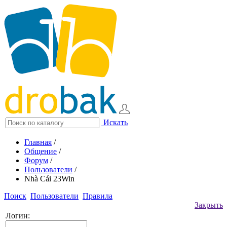
Искать
Главная
/
Общение
/
Форум
/
Пользователи
/
Nhà Cái 23Win
Поиск
Пользователи
Правила
Закрыть
Логин: