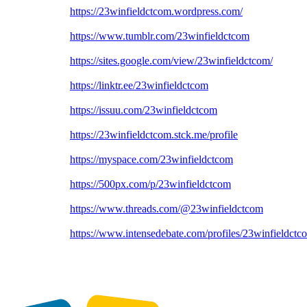
https://23winfieldctcom.wordpress.com/
https://www.tumblr.com/23winfieldctcom
https://sites.google.com/view/23winfieldctcom/
https://linktr.ee/23winfieldctcom
https://issuu.com/23winfieldctcom
https://23winfieldctcom.stck.me/profile
https://myspace.com/23winfieldctcom
https://500px.com/p/23winfieldctcom
https://www.threads.com/@23winfieldctcom
https://www.intensedebate.com/profiles/23winfieldctc