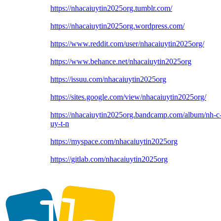
https://nhacaiuytin2025org.tumblr.com/
https://nhacaiuytin2025org.wordpress.com/
https://www.reddit.com/user/nhacaiuytin2025org/
https://www.behance.net/nhacaiuytin2025org
https://issuu.com/nhacaiuytin2025org
https://sites.google.com/view/nhacaiuytin2025org/
https://nhacaiuytin2025org.bandcamp.com/album/nh-c-
uy-t-n
https://myspace.com/nhacaiuytin2025org
https://gitlab.com/nhacaiuytin2025org