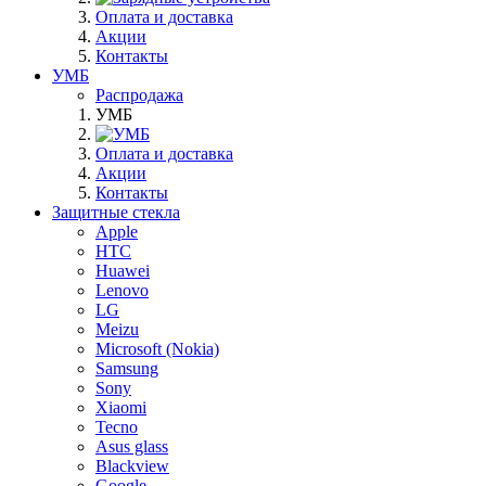
Оплата и доставка
Акции
Контакты
УМБ
Распродажа
УМБ
Оплата и доставка
Акции
Контакты
Защитные стекла
Apple
HTC
Huawei
Lenovo
LG
Meizu
Microsoft (Nokia)
Samsung
Sony
Xiaomi
Tecno
Asus glass
Blackview
Google