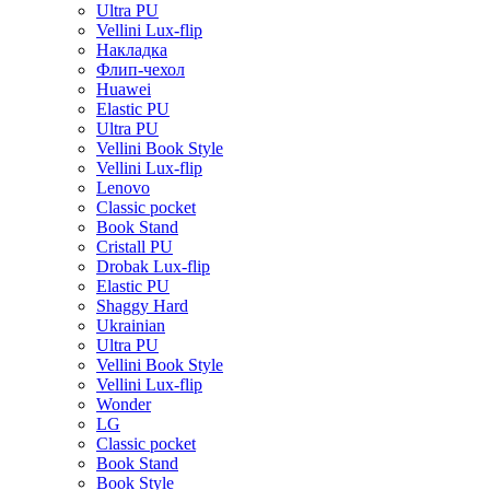
Ultra PU
Vellini Lux-flip
Накладка
Флип-чехол
Huawei
Elastic PU
Ultra PU
Vellini Book Style
Vellini Lux-flip
Lenovo
Classic pocket
Book Stand
Cristall PU
Drobak Lux-flip
Elastic PU
Shaggy Hard
Ukrainian
Ultra PU
Vellini Book Style
Vellini Lux-flip
Wonder
LG
Classic pocket
Book Stand
Book Style