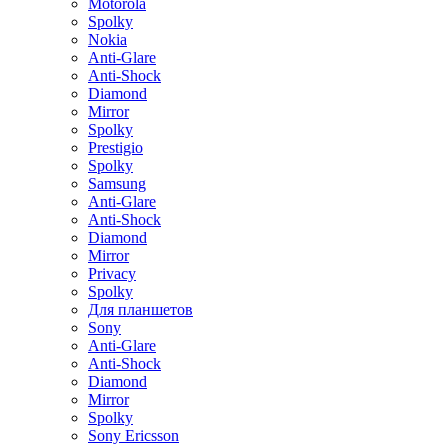
Motorola
Spolky
Nokia
Anti-Glare
Anti-Shock
Diamond
Mirror
Spolky
Prestigio
Spolky
Samsung
Anti-Glare
Anti-Shock
Diamond
Mirror
Privacy
Spolky
Для планшетов
Sony
Anti-Glare
Anti-Shock
Diamond
Mirror
Spolky
Sony Ericsson