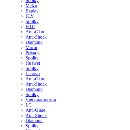
Spolky
Meizu
Explay
FLY
Spolky
HTC
Anti-Glare
Anti-Shock
Diamond
Mirror
Privacy
Spolky
Huawei
Spolky
Lenovo
Anti-Glare
Anti-Shock
Diamond
Spolky
Для планшетов
LG
Anti-Glare
Anti-Shock
Diamond
Spolky