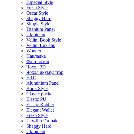
Especial Style
Fresh Style
Oscar Style
Shaggy Hard
Simple Style
Titanium Panel
Ukrainian
Vellini Book Style
Vellini Lux-flip
Wonder
Накладка
Фліп чохол
Чохол 3D
Чохол-акумулятор
HTC
Aluminium Panel
Book Style
Classic pocket
Elastic PU
Elastic Rubber
Elegant Wallet
Fresh Style
Lux-flip Drobak
Shaggy Hard
Ukrainian