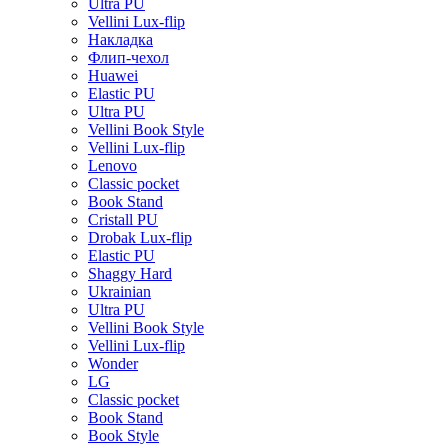
Ultra PU
Vellini Lux-flip
Накладка
Флип-чехол
Huawei
Elastic PU
Ultra PU
Vellini Book Style
Vellini Lux-flip
Lenovo
Classic pocket
Book Stand
Cristall PU
Drobak Lux-flip
Elastic PU
Shaggy Hard
Ukrainian
Ultra PU
Vellini Book Style
Vellini Lux-flip
Wonder
LG
Classic pocket
Book Stand
Book Style