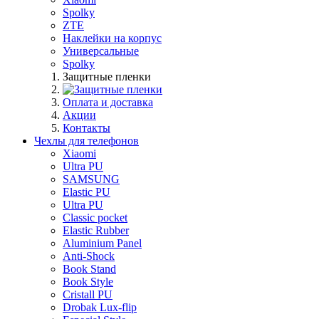
Spolky
ZTE
Наклейки на корпус
Универсальные
Spolky
Защитные пленки
Оплата и доставка
Акции
Контакты
Чехлы для телефонов
Xiaomi
Ultra PU
SAMSUNG
Elastic PU
Ultra PU
Classic pocket
Elastic Rubber
Aluminium Panel
Anti-Shock
Book Stand
Book Style
Cristall PU
Drobak Lux-flip