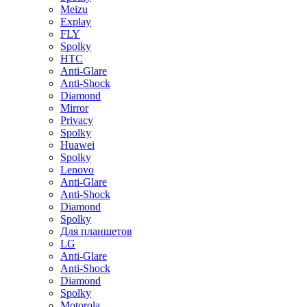
Meizu
Explay
FLY
Spolky
HTC
Anti-Glare
Anti-Shock
Diamond
Mirror
Privacy
Spolky
Huawei
Spolky
Lenovo
Anti-Glare
Anti-Shock
Diamond
Spolky
Для планшетов
LG
Anti-Glare
Anti-Shock
Diamond
Spolky
Motorola