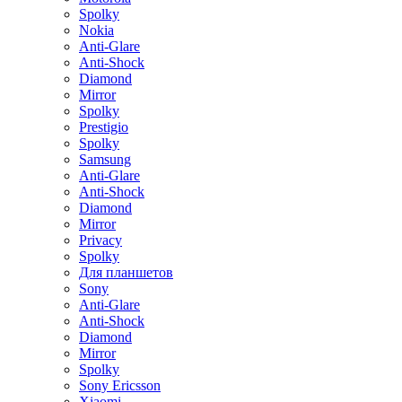
Spolky
Nokia
Anti-Glare
Anti-Shock
Diamond
Mirror
Spolky
Prestigio
Spolky
Samsung
Anti-Glare
Anti-Shock
Diamond
Mirror
Privacy
Spolky
Для планшетов
Sony
Anti-Glare
Anti-Shock
Diamond
Mirror
Spolky
Sony Ericsson
Xiaomi