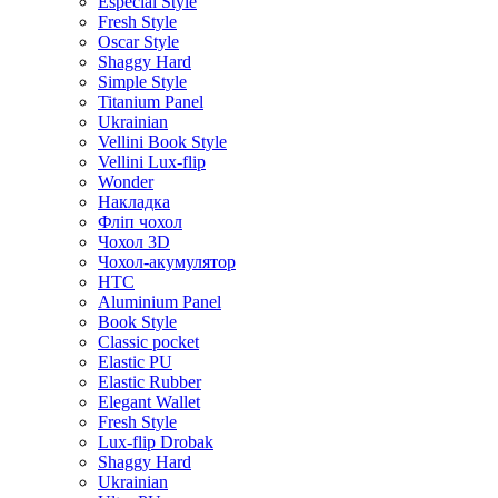
Especial Style
Fresh Style
Oscar Style
Shaggy Hard
Simple Style
Titanium Panel
Ukrainian
Vellini Book Style
Vellini Lux-flip
Wonder
Накладка
Фліп чохол
Чохол 3D
Чохол-акумулятор
HTC
Aluminium Panel
Book Style
Classic pocket
Elastic PU
Elastic Rubber
Elegant Wallet
Fresh Style
Lux-flip Drobak
Shaggy Hard
Ukrainian