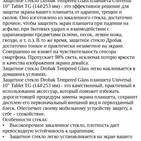
Защитное стекло Drobak Tempered Glass планшета Universal
10" Tablet TG (144\253 мм) - это эффективное решение для
защиты экрана вашего планшета от царапин, трещин и
сколов. Оно изготовлено из закаленного стекла, достаточно
прочное, чтобы защитить экран планшета при падении на
асфальт, при бытовых ударах и взаимодействии с
царапающими предметами (ключи, песок, лезвие ножа,
гвозди, и т. п.). В то же время, защитное стекло Дробак
достаточно тонкое и практически незаметное на экране.
Совершенно не влияет на чувствительность сенсора
смартфона. Пропускает 98% света, исключая потерю яркости
и качества изображения экрана девайса.
Защитное стекло Drobak Tempered Glass легко наклеивается в
домашних условиях.
Защитное стекло Drobak Tempered Glass планшета Universal
10" Tablet TG (144\253 мм) - это качественный, практичный в
использовании аксессуар, который поможет избежать
дорогостоящей процедуры замены экрана планшета, сохранит
дисплею его первоначальный внешний вид и первозданный
блеск. Обеспечьте своему мобильному устройству защиту, а
себе – спокойствие.
Особенности стекла:
• Высокопрочное закаленное стекло, плотность дает
превосходную устойчивость к царапинам;
• Защитное стекло легко устанавливается на экран вашего