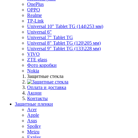
OnePlus
OPPO
Realme
TP-Link
Universal 10" Tablet TG (144\253 мм)
Universal 6"
Universal 7" Tablet TG
Universal 8" Tablet TG (120\205 мм)
Universal 9" Tablet TG (133\228 мм)
VIVO
ZTE glass
Фото коробки
Nokia
Защитные стекла
Оплата и доставка
Акции
Контакты
Защитные пленки
Acer
Apple
Asus
Spolky
Meizu
Explay