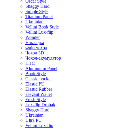
Oscar Style
Shaggy Hard
Simple Style
Titanium Panel
Ukrainian
Vellini Book Style
Vellini Lux-flip
Wonder
Накладка
Фліп чохол
Чохол 3D
Чохол-акумулятор
HTC
Aluminium Panel
Book Style
Classic pocket
Elastic PU
Elastic Rubber
Elegant Wallet
Fresh Style
Lux-flip Drobak
Shaggy Hard
Ukrainian
Ultra PU
Vellini Lux-flip