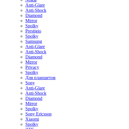
Anti-Glare
Anti-Shock
Diamond
Mirror
Spolky
Prestigio
Spolky
Samsung
Anti-Glare
Anti-Shock
Diamond
Mirror
Privacy
Spolky
Для планшетов
Sony
Anti-Glare
Anti-Shock
Diamond
Mirror
Spolky
Sony Ericsson
Xiaomi
Spolky