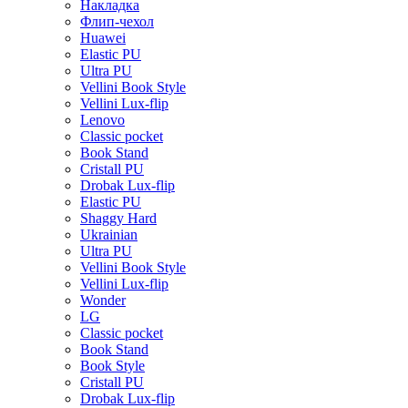
Накладка
Флип-чехол
Huawei
Elastic PU
Ultra PU
Vellini Book Style
Vellini Lux-flip
Lenovo
Classic pocket
Book Stand
Cristall PU
Drobak Lux-flip
Elastic PU
Shaggy Hard
Ukrainian
Ultra PU
Vellini Book Style
Vellini Lux-flip
Wonder
LG
Classic pocket
Book Stand
Book Style
Cristall PU
Drobak Lux-flip