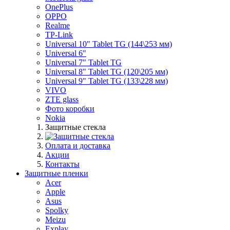
OnePlus
OPPO
Realme
TP-Link
Universal 10" Tablet TG (144\253 мм)
Universal 6"
Universal 7" Tablet TG
Universal 8" Tablet TG (120\205 мм)
Universal 9" Tablet TG (133\228 мм)
VIVO
ZTE glass
Фото коробки
Nokia
Защитные стекла
Оплата и доставка
Акции
Контакты
Защитные пленки
Acer
Apple
Asus
Spolky
Meizu
Explay