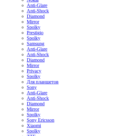
Anti-Glare
Anti-Shock
Diamond
Mirror
Spolky
Prestigio
Spolky
Samsung
Anti-Glare
Anti-Shock
Diamond
Mirror
Privacy
Spolky
Для планшетов
Sony
Anti-Glare
Anti-Shock
Diamond
Mirror
Spolky
Sony Ericsson
Xiaomi
Spolky