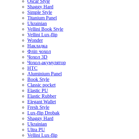
Oscar Style
Shaggy Hard
Simple Style
Titanium Panel
Ukrainian
Vellini Book Style
Vellini Lux-flip
Wonder
Накладка
Фліп чохол
Чохол 3D
Чохол-акумулятор
HTC
Aluminium Panel
Book Style
Classic pocket
Elastic PU
Elastic Rubber
Elegant Wallet
Fresh Style
Lux-flip Drobak
Shaggy Hard
Ukrainian
Ultra PU
Vellini Lux-flip