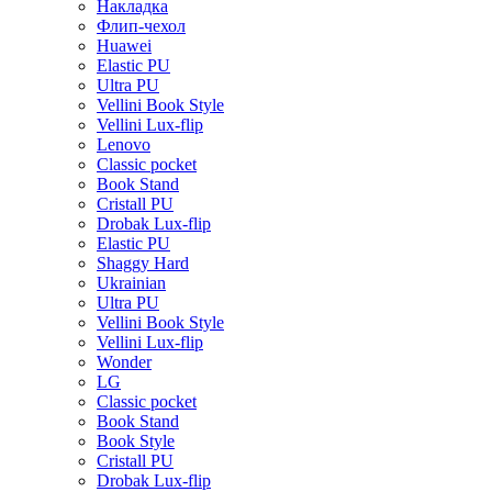
Накладка
Флип-чехол
Huawei
Elastic PU
Ultra PU
Vellini Book Style
Vellini Lux-flip
Lenovo
Classic pocket
Book Stand
Cristall PU
Drobak Lux-flip
Elastic PU
Shaggy Hard
Ukrainian
Ultra PU
Vellini Book Style
Vellini Lux-flip
Wonder
LG
Classic pocket
Book Stand
Book Style
Cristall PU
Drobak Lux-flip