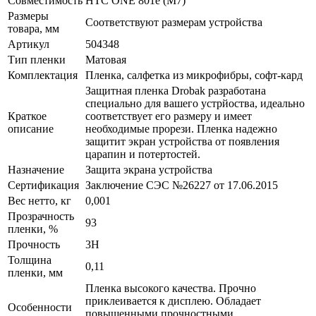
Совместимость
HTC ONE 801e (M7)
Размеры
Соответствуют размерам устройства
товара, мм
Артикул
504348
Тип пленки
Матовая
Комплектация
Пленка, салфетка из микрофибры, софт-кард
Защитная пленка Drobak разработана
специально для вашего устрйоства, идеально
Краткое
соответствует его размеру и имеет
описание
необходимые прорези. Пленка надежно
защитит экран устройства от появления
царапин и потертостей.
Назначение
Защита экрана устройства
Сертификация
Заключение СЭС №26227 от 17.06.2015
Вес нетто, кг
0,001
Прозрачность
93
пленки, %
Прочность
3H
Толщина
0,11
пленки, мм
Пленка высокого качества. Прочно
приклеивается к дисплею. Обладает
Особенности
повышенными прочностными