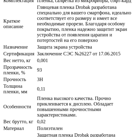
Комплектация
Пленка, салфетка из микрофибры, софт-кард
Глянцевая пленка Drobak разработана
специально для вашего смартфона, идеально
соответствует его размеру и имеет все
Краткое
необходимые прорези. Благодаря особому
описание
покрытию, пленка надежно защитит экран
устройства от появления царапин и
потертостей на его поверхно
Назначение
Защита экрана устройства
Сертификация
Заключение СЭС №26227 от 17.06.2015
Вес нетто, кг
0,001
Прозрачность
93
пленки, %
Прочность
3H
Толщина
0,11
пленки, мм
Пленка высокого качества. Прочно
приклеивается к дисплею. Обладает
Особенности
повышенными прочностными
характеристиками.
Вес брутто, кг
0,02
Материал
Полиэтилен
Защитная пленка Drobak разработана