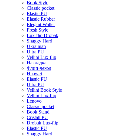
Book Style
Classic pocket
Elastic PU
Elastic Rubber
Elegant Wallet
Fresh Style
Lux-flip Drobak
Shaggy Hard
Ukrainian
Ultra PU
Vellini Lux-flip
Накладка
Флип-чехол
Huawei
Elastic PU
Ultra PU
Vellini Book Style
Vellini Lux-flip
Lenovo
Classic pocket
Book Stand
Cristall PU
Drobak Lux-flip
Elastic PU
Shaggy Hard