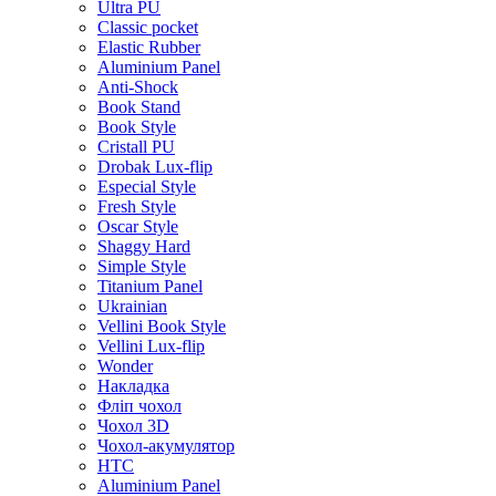
Ultra PU
Classic pocket
Elastic Rubber
Aluminium Panel
Anti-Shock
Book Stand
Book Style
Cristall PU
Drobak Lux-flip
Especial Style
Fresh Style
Oscar Style
Shaggy Hard
Simple Style
Titanium Panel
Ukrainian
Vellini Book Style
Vellini Lux-flip
Wonder
Накладка
Фліп чохол
Чохол 3D
Чохол-акумулятор
HTC
Aluminium Panel