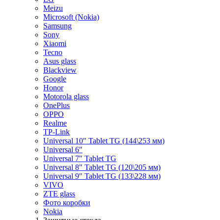
Meizu
Microsoft (Nokia)
Samsung
Sony
Xiaomi
Tecno
Asus glass
Blackview
Google
Honor
Motorola glass
OnePlus
OPPO
Realme
TP-Link
Universal 10" Tablet TG (144\253 мм)
Universal 6"
Universal 7" Tablet TG
Universal 8" Tablet TG (120\205 мм)
Universal 9" Tablet TG (133\228 мм)
VIVO
ZTE glass
Фото коробки
Nokia