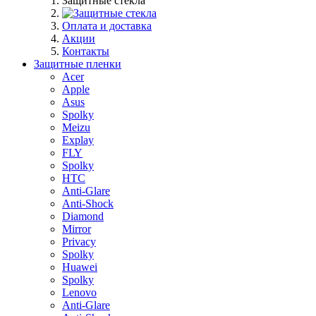
Защитные стекла
Оплата и доставка
Акции
Контакты
Защитные пленки
Acer
Apple
Asus
Spolky
Meizu
Explay
FLY
Spolky
HTC
Anti-Glare
Anti-Shock
Diamond
Mirror
Privacy
Spolky
Huawei
Spolky
Lenovo
Anti-Glare