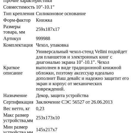
Прочие характеристики
Совместимость
10"-10.1"
Тип крепления
Силиконовое основание
Форм-фактор
Книжка
Размеры
259х187x17
товара, мм
Артикул
999988
Комплектация
Чехол, упаковка
Универсальный чехол-стенд Vellini подойдет
для планшетов и электронных книг с
диагональю экрана 10"-10.1". Чехол
Краткое
выполнен в виде традиционной книжной
описание
обложки, поэтому аксессуар идеально
дополнит Ваш девайс и надежно защитит его
экран и корпус от механических
повреждений.
Назначение
Декор, защита устройства
Сертификация
Заключение СЭС 56527 от 26.06.2013
Вес нетто, кг
0,23
Макс размер
253х173x10
устройства,мм
Мин размер
145x217x7
устройства,мм