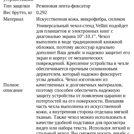
Тип защелки
Резиновая лента-фиксатор
Вес брутто, кг
0,292
Материал
Искусственная кожа, микрофибра, силикон
Универсальный чехол-стенд Vellini подойдет
для планшетов и электронных книг с
диагональю экрана 10"-10.1". Чехол
выполнен в виде традиционной книжной
обложки, поэтому аксессуар идеально
дополнит Ваш девайс и надежно защитит его
экран и корпус от механических
повреждений. Крепление устройства в чехле
обеспечивается прочным силиконовым
держателем, который надежно фиксирует
углы девайса. Чехол изготовлен из
Полное
качественных и долговечных материалов,
описание
поэтому способен обеспечить надежную
защиту устройства от появления царапин и
потертостей на его поверхности. Внешняя
часть чехла выполнена из искусственной
кожи, а внутренняя сторона отделана мягкой
тканью. Также чехол можно использовать в
качестве удобной подставки для просмотра
видео или набора текста. Используя легкий и
стильный чехол, Вы сможете носить девайс с