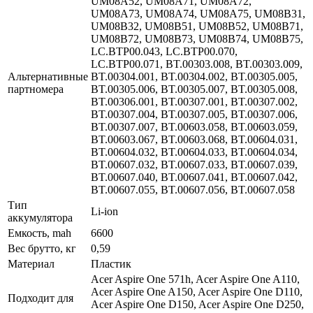
UM08A52, UM08A71, UM08A72,
UM08A73, UM08A74, UM08A75, UM08B31,
UM08B32, UM08B51, UM08B52, UM08B71,
UM08B72, UM08B73, UM08B74, UM08B75,
LC.BTP00.043, LC.BTP00.070,
LC.BTP00.071, BT.00303.008, BT.00303.009,
Альтернативные
BT.00304.001, BT.00304.002, BT.00305.005,
партномера
BT.00305.006, BT.00305.007, BT.00305.008,
BT.00306.001, BT.00307.001, BT.00307.002,
BT.00307.004, BT.00307.005, BT.00307.006,
BT.00307.007, BT.00603.058, BT.00603.059,
BT.00603.067, BT.00603.068, BT.00604.031,
BT.00604.032, BT.00604.033, BT.00604.034,
BT.00607.032, BT.00607.033, BT.00607.039,
BT.00607.040, BT.00607.041, BT.00607.042,
BT.00607.055, BT.00607.056, BT.00607.058
Тип
Li-ion
аккумулятора
Емкость, mah
6600
Вес брутто, кг
0,59
Материал
Пластик
Acer Aspire One 571h, Acer Aspire One A110,
Acer Aspire One A150, Acer Aspire One D110,
Подходит для
Acer Aspire One D150, Acer Aspire One D250,