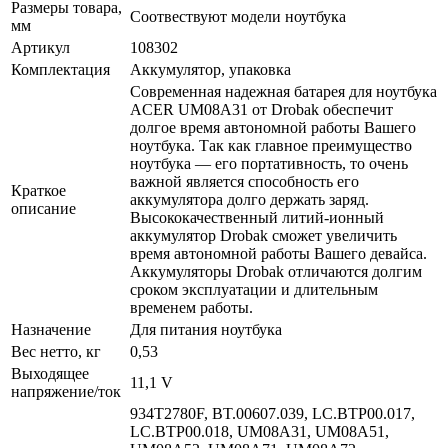
Размеры товара,
Соотвествуют модели ноутбука
мм
Артикул
108302
Комплектация
Аккумулятор, упаковка
Современная надежная батарея для ноутбука
ACER UM08A31 от Drobak обеспечит
долгое время автономной работы Вашего
ноутбука. Так как главное преимущество
ноутбука — его портативность, то очень
важной является способность его
Краткое
аккумулятора долго держать заряд.
описание
Высококачественный литий-ионный
аккумулятор Drobak сможет увеличить
время автономной работы Вашего девайса.
Аккумуляторы Drobak отличаются долгим
сроком эксплуатации и длительным
временем работы.
Назначение
Для питания ноутбука
Вес нетто, кг
0,53
Выходящее
11,1 V
напряжение/ток
934T2780F, BT.00607.039, LC.BTP00.017,
LC.BTP00.018, UM08A31, UM08A51,