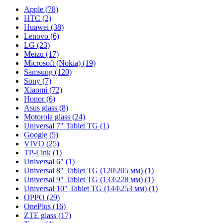
Apple (78)
HTC (2)
Huawei (38)
Lenovo (6)
LG (23)
Meizu (17)
Microsoft (Nokia) (19)
Samsung (120)
Sony (7)
Xiaomi (72)
Honor (6)
Asus glass (8)
Motorola glass (24)
Universal 7" Tablet TG (1)
Google (5)
VIVO (25)
TP-Link (1)
Universal 6" (1)
Universal 8" Tablet TG (120\205 мм) (1)
Universal 9" Tablet TG (133\228 мм) (1)
Universal 10" Tablet TG (144\253 мм) (1)
OPPO (29)
OnePlus (16)
ZTE glass (17)