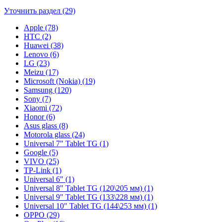
Уточнить раздел (29)
Apple (78)
HTC (2)
Huawei (38)
Lenovo (6)
LG (23)
Meizu (17)
Microsoft (Nokia) (19)
Samsung (120)
Sony (7)
Xiaomi (72)
Honor (6)
Asus glass (8)
Motorola glass (24)
Universal 7" Tablet TG (1)
Google (5)
VIVO (25)
TP-Link (1)
Universal 6" (1)
Universal 8" Tablet TG (120\205 мм) (1)
Universal 9" Tablet TG (133\228 мм) (1)
Universal 10" Tablet TG (144\253 мм) (1)
OPPO (29)