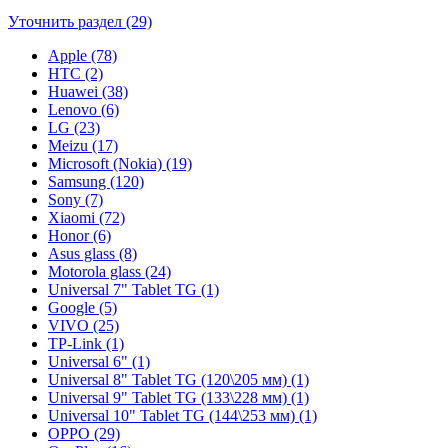
Уточнить раздел (29)
Apple (78)
HTC (2)
Huawei (38)
Lenovo (6)
LG (23)
Meizu (17)
Microsoft (Nokia) (19)
Samsung (120)
Sony (7)
Xiaomi (72)
Honor (6)
Asus glass (8)
Motorola glass (24)
Universal 7" Tablet TG (1)
Google (5)
VIVO (25)
TP-Link (1)
Universal 6" (1)
Universal 8" Tablet TG (120\205 мм) (1)
Universal 9" Tablet TG (133\228 мм) (1)
Universal 10" Tablet TG (144\253 мм) (1)
OPPO (29)