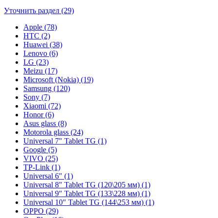
Уточнить раздел (29)
Apple (78)
HTC (2)
Huawei (38)
Lenovo (6)
LG (23)
Meizu (17)
Microsoft (Nokia) (19)
Samsung (120)
Sony (7)
Xiaomi (72)
Honor (6)
Asus glass (8)
Motorola glass (24)
Universal 7" Tablet TG (1)
Google (5)
VIVO (25)
TP-Link (1)
Universal 6" (1)
Universal 8" Tablet TG (120\205 мм) (1)
Universal 9" Tablet TG (133\228 мм) (1)
Universal 10" Tablet TG (144\253 мм) (1)
OPPO (29)