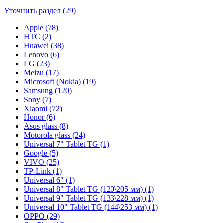
Уточнить раздел (29)
Apple (78)
HTC (2)
Huawei (38)
Lenovo (6)
LG (23)
Meizu (17)
Microsoft (Nokia) (19)
Samsung (120)
Sony (7)
Xiaomi (72)
Honor (6)
Asus glass (8)
Motorola glass (24)
Universal 7" Tablet TG (1)
Google (5)
VIVO (25)
TP-Link (1)
Universal 6" (1)
Universal 8" Tablet TG (120\205 мм) (1)
Universal 9" Tablet TG (133\228 мм) (1)
Universal 10" Tablet TG (144\253 мм) (1)
OPPO (29)