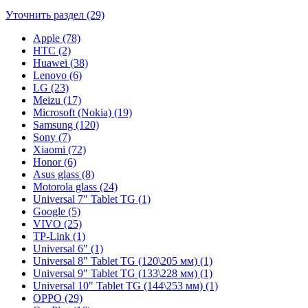
Уточнить раздел (29)
Apple (78)
HTC (2)
Huawei (38)
Lenovo (6)
LG (23)
Meizu (17)
Microsoft (Nokia) (19)
Samsung (120)
Sony (7)
Xiaomi (72)
Honor (6)
Asus glass (8)
Motorola glass (24)
Universal 7" Tablet TG (1)
Google (5)
VIVO (25)
TP-Link (1)
Universal 6" (1)
Universal 8" Tablet TG (120\205 мм) (1)
Universal 9" Tablet TG (133\228 мм) (1)
Universal 10" Tablet TG (144\253 мм) (1)
OPPO (29)