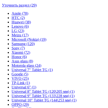
Уточнить раздел (29)
Apple (78)
HTC (2)
Huawei (38)
Lenovo (6)
LG (23)
Meizu (17)
Microsoft (Nokia) (19)
Samsung (120)
Sony (7)
Xiaomi (72)
Honor (6)
Asus glass (8)
Motorola glass (24)
Universal 7" Tablet TG (1)
Google (5)
VIVO (25)
TP-Link (1)
Universal 6" (1)
Universal 8" Tablet TG (120\205 мм) (1)
Universal 9" Tablet TG (133\228 мм) (1)
Universal 10" Tablet TG (144\253 мм) (1)
OPPO (29)