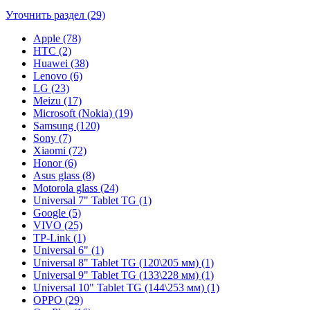
Уточнить раздел (29)
Apple (78)
HTC (2)
Huawei (38)
Lenovo (6)
LG (23)
Meizu (17)
Microsoft (Nokia) (19)
Samsung (120)
Sony (7)
Xiaomi (72)
Honor (6)
Asus glass (8)
Motorola glass (24)
Universal 7" Tablet TG (1)
Google (5)
VIVO (25)
TP-Link (1)
Universal 6" (1)
Universal 8" Tablet TG (120\205 мм) (1)
Universal 9" Tablet TG (133\228 мм) (1)
Universal 10" Tablet TG (144\253 мм) (1)
OPPO (29)