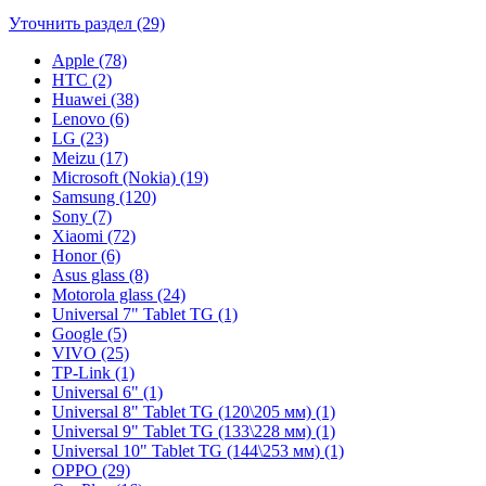
Уточнить раздел (29)
Apple (78)
HTC (2)
Huawei (38)
Lenovo (6)
LG (23)
Meizu (17)
Microsoft (Nokia) (19)
Samsung (120)
Sony (7)
Xiaomi (72)
Honor (6)
Asus glass (8)
Motorola glass (24)
Universal 7" Tablet TG (1)
Google (5)
VIVO (25)
TP-Link (1)
Universal 6" (1)
Universal 8" Tablet TG (120\205 мм) (1)
Universal 9" Tablet TG (133\228 мм) (1)
Universal 10" Tablet TG (144\253 мм) (1)
OPPO (29)