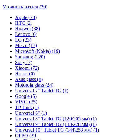
Уточнить раздел (29)
Apple (78)
HTC (2)
Huawei (38)
Lenovo (6)
LG (23)
Meizu (17)
Microsoft (Nokia) (19)
Samsung (120)
Sony (7)
Xiaomi (72)
Honor (6)
Asus glass (8)
Motorola glass (24)
Universal 7" Tablet TG (1)
Google (5)
VIVO (25)
TP-Link (1)
Universal 6" (1)
Universal 8" Tablet TG (120\205 мм) (1)
Universal 9" Tablet TG (133\228 мм) (1)
Universal 10" Tablet TG (144\253 мм) (1)
OPPO (29)