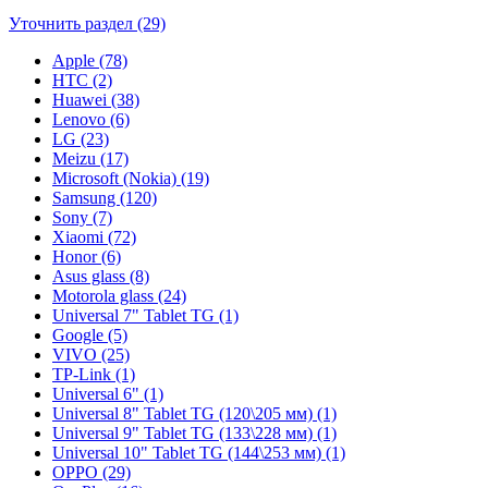
Уточнить раздел (29)
Apple (78)
HTC (2)
Huawei (38)
Lenovo (6)
LG (23)
Meizu (17)
Microsoft (Nokia) (19)
Samsung (120)
Sony (7)
Xiaomi (72)
Honor (6)
Asus glass (8)
Motorola glass (24)
Universal 7" Tablet TG (1)
Google (5)
VIVO (25)
TP-Link (1)
Universal 6" (1)
Universal 8" Tablet TG (120\205 мм) (1)
Universal 9" Tablet TG (133\228 мм) (1)
Universal 10" Tablet TG (144\253 мм) (1)
OPPO (29)