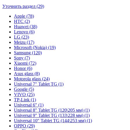
Уточнить раздел (29)
Apple (78)
HTC (2)
Huawei (38)
Lenovo (6)
LG (23)
Meizu (17)
Microsoft (Nokia) (19)
Samsung (120)
Sony (7)
Xiaomi (72)
Honor (6)
Asus glass (8)
Motorola glass (24)
Universal 7" Tablet TG (1)
Google (5)
VIVO (25)
TP-Link (1)
Universal 6" (1)
Universal 8" Tablet TG (120\205 мм) (1)
Universal 9" Tablet TG (133\228 мм) (1)
Universal 10" Tablet TG (144\253 мм) (1)
OPPO (29)