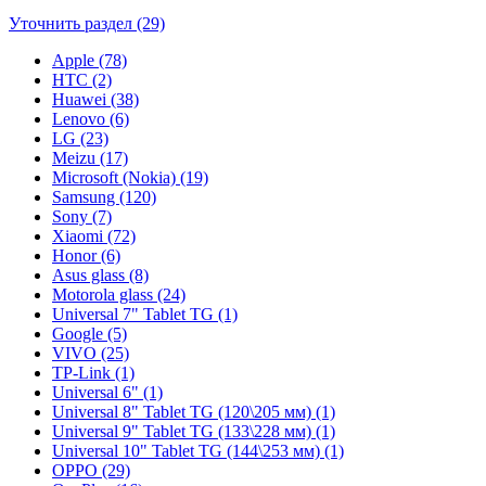
Уточнить раздел (29)
Apple (78)
HTC (2)
Huawei (38)
Lenovo (6)
LG (23)
Meizu (17)
Microsoft (Nokia) (19)
Samsung (120)
Sony (7)
Xiaomi (72)
Honor (6)
Asus glass (8)
Motorola glass (24)
Universal 7" Tablet TG (1)
Google (5)
VIVO (25)
TP-Link (1)
Universal 6" (1)
Universal 8" Tablet TG (120\205 мм) (1)
Universal 9" Tablet TG (133\228 мм) (1)
Universal 10" Tablet TG (144\253 мм) (1)
OPPO (29)