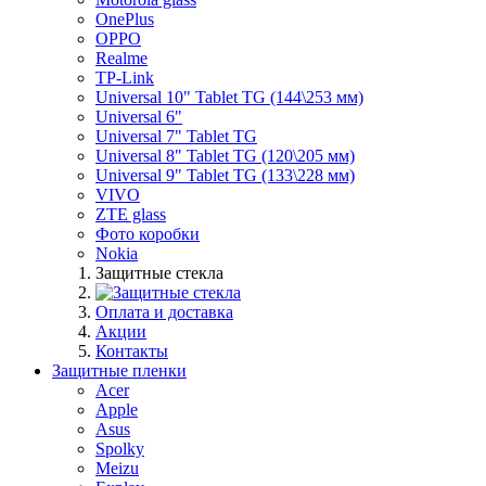
OnePlus
OPPO
Realme
TP-Link
Universal 10" Tablet TG (144\253 мм)
Universal 6"
Universal 7" Tablet TG
Universal 8" Tablet TG (120\205 мм)
Universal 9" Tablet TG (133\228 мм)
VIVO
ZTE glass
Фото коробки
Nokia
Защитные стекла
Оплата и доставка
Акции
Контакты
Защитные пленки
Acer
Apple
Asus
Spolky
Meizu