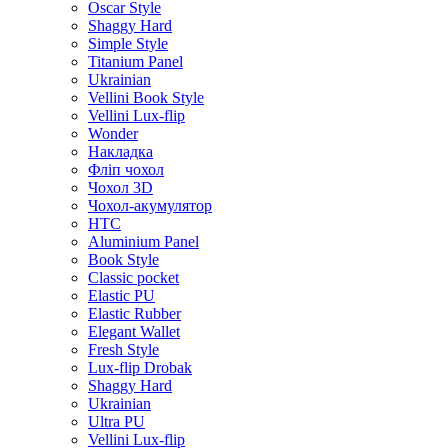
Oscar Style
Shaggy Hard
Simple Style
Titanium Panel
Ukrainian
Vellini Book Style
Vellini Lux-flip
Wonder
Накладка
Фліп чохол
Чохол 3D
Чохол-акумулятор
HTC
Aluminium Panel
Book Style
Classic pocket
Elastic PU
Elastic Rubber
Elegant Wallet
Fresh Style
Lux-flip Drobak
Shaggy Hard
Ukrainian
Ultra PU
Vellini Lux-flip