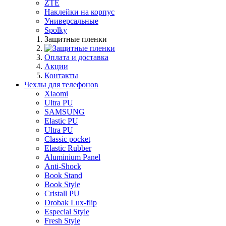
ZTE
Наклейки на корпус
Универсальные
Spolky
Защитные пленки
Оплата и доставка
Акции
Контакты
Чехлы для телефонов
Xiaomi
Ultra PU
SAMSUNG
Elastic PU
Ultra PU
Classic pocket
Elastic Rubber
Aluminium Panel
Anti-Shock
Book Stand
Book Style
Cristall PU
Drobak Lux-flip
Especial Style
Fresh Style