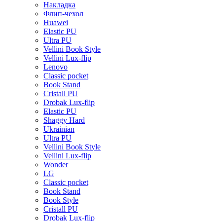
Накладка
Флип-чехол
Huawei
Elastic PU
Ultra PU
Vellini Book Style
Vellini Lux-flip
Lenovo
Classic pocket
Book Stand
Cristall PU
Drobak Lux-flip
Elastic PU
Shaggy Hard
Ukrainian
Ultra PU
Vellini Book Style
Vellini Lux-flip
Wonder
LG
Classic pocket
Book Stand
Book Style
Cristall PU
Drobak Lux-flip