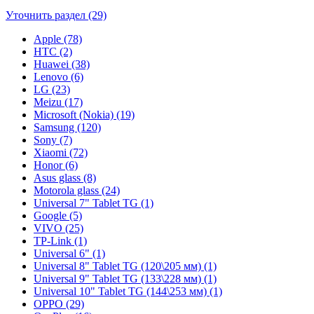
Уточнить раздел (29)
Apple (78)
HTC (2)
Huawei (38)
Lenovo (6)
LG (23)
Meizu (17)
Microsoft (Nokia) (19)
Samsung (120)
Sony (7)
Xiaomi (72)
Honor (6)
Asus glass (8)
Motorola glass (24)
Universal 7" Tablet TG (1)
Google (5)
VIVO (25)
TP-Link (1)
Universal 6" (1)
Universal 8" Tablet TG (120\205 мм) (1)
Universal 9" Tablet TG (133\228 мм) (1)
Universal 10" Tablet TG (144\253 мм) (1)
OPPO (29)