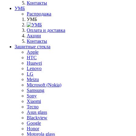
Контакты
УМБ
Распродажа
УМБ
Оплата и доставка
Акции
Контакты
Защитные стекла
Apple
HTC
Huawei
Lenovo
LG
Meizu
Microsoft (Nokia)
Samsung
Sony
Xiaomi
Tecno
Asus glass
Blackview
Google
Honor
Motorola glass