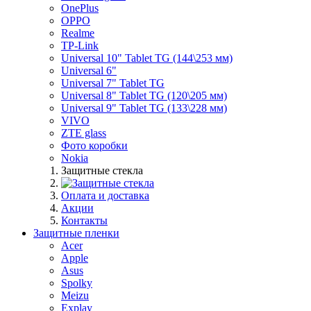
OnePlus
OPPO
Realme
TP-Link
Universal 10" Tablet TG (144\253 мм)
Universal 6"
Universal 7" Tablet TG
Universal 8" Tablet TG (120\205 мм)
Universal 9" Tablet TG (133\228 мм)
VIVO
ZTE glass
Фото коробки
Nokia
Защитные стекла
Оплата и доставка
Акции
Контакты
Защитные пленки
Acer
Apple
Asus
Spolky
Meizu
Explay