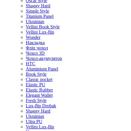
Oscar Style
Shaggy Hard
Simple Style
Titanium Panel
Ukrainian
Vellini Book Style
Vellini Lux-flip
Wonder
Накладка
Фліп чохол
Чохол 3D
Чохол-акумулятор
HTC
Aluminium Panel
Book Style
Classic pocket
Elastic PU
Elastic Rubber
Elegant Wallet
Fresh Style
Lux-flip Drobak
Shaggy Hard
Ukrainian
Ultra PU
Vellini Lux-flip