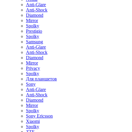
Anti-Glare
Anti-Shock
Diamond
Mirror
Spolky
Prestigio
Spolky
Samsung
Anti-Glare
Anti-Shock
Diamond
Mirror
Privacy
Spolky
Для планшетов
Sony
Anti-Glare
Anti-Shock
Diamond
Mirror
Spolky
Sony Ericsson
Xiaomi
Spolky
ZTE