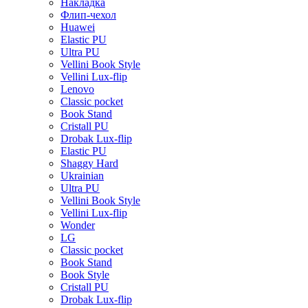
Накладка
Флип-чехол
Huawei
Elastic PU
Ultra PU
Vellini Book Style
Vellini Lux-flip
Lenovo
Classic pocket
Book Stand
Cristall PU
Drobak Lux-flip
Elastic PU
Shaggy Hard
Ukrainian
Ultra PU
Vellini Book Style
Vellini Lux-flip
Wonder
LG
Classic pocket
Book Stand
Book Style
Cristall PU
Drobak Lux-flip