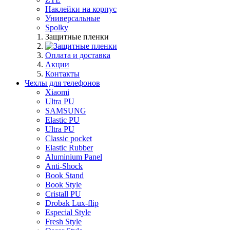
Наклейки на корпус
Универсальные
Spolky
Защитные пленки
Оплата и доставка
Акции
Контакты
Чехлы для телефонов
Xiaomi
Ultra PU
SAMSUNG
Elastic PU
Ultra PU
Classic pocket
Elastic Rubber
Aluminium Panel
Anti-Shock
Book Stand
Book Style
Cristall PU
Drobak Lux-flip
Especial Style
Fresh Style