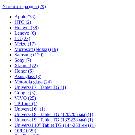
Уточнить раздел (29)
Apple (78)
HTC (2)
Huawei (38)
Lenovo (6)
LG (23)
Meizu (17)
Microsoft (Nokia) (19)
Samsung (120)
Sony (7)
Xiaomi (72)
Honor (6)
Asus glass (8)
Motorola glass (24)
Universal 7" Tablet TG (1)
Google (5)
VIVO (25)
TP-Link (1)
Universal 6" (1)
Universal 8" Tablet TG (120\205 мм) (1)
Universal 9" Tablet TG (133\228 мм) (1)
Universal 10" Tablet TG (144\253 мм) (1)
OPPO (29)