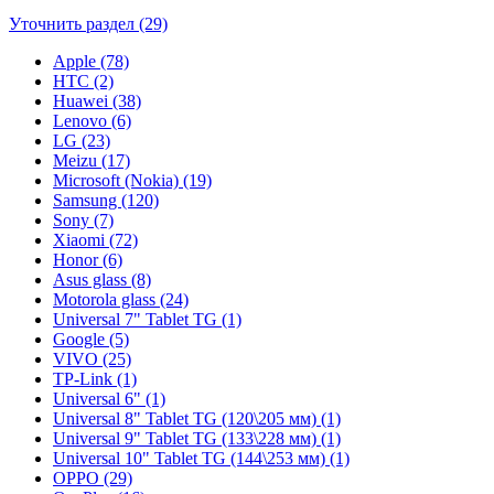
Уточнить раздел (29)
Apple (78)
HTC (2)
Huawei (38)
Lenovo (6)
LG (23)
Meizu (17)
Microsoft (Nokia) (19)
Samsung (120)
Sony (7)
Xiaomi (72)
Honor (6)
Asus glass (8)
Motorola glass (24)
Universal 7" Tablet TG (1)
Google (5)
VIVO (25)
TP-Link (1)
Universal 6" (1)
Universal 8" Tablet TG (120\205 мм) (1)
Universal 9" Tablet TG (133\228 мм) (1)
Universal 10" Tablet TG (144\253 мм) (1)
OPPO (29)