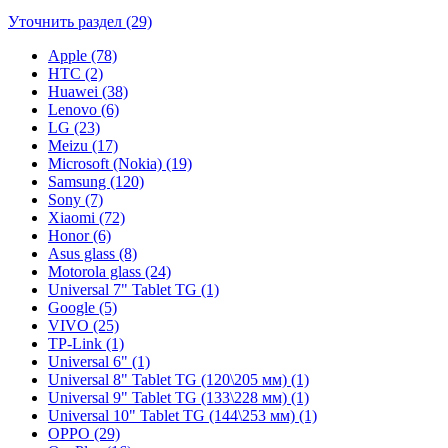
Уточнить раздел (29)
Apple (78)
HTC (2)
Huawei (38)
Lenovo (6)
LG (23)
Meizu (17)
Microsoft (Nokia) (19)
Samsung (120)
Sony (7)
Xiaomi (72)
Honor (6)
Asus glass (8)
Motorola glass (24)
Universal 7" Tablet TG (1)
Google (5)
VIVO (25)
TP-Link (1)
Universal 6" (1)
Universal 8" Tablet TG (120\205 мм) (1)
Universal 9" Tablet TG (133\228 мм) (1)
Universal 10" Tablet TG (144\253 мм) (1)
OPPO (29)