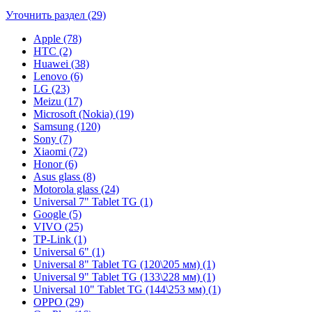
Уточнить раздел (29)
Apple (78)
HTC (2)
Huawei (38)
Lenovo (6)
LG (23)
Meizu (17)
Microsoft (Nokia) (19)
Samsung (120)
Sony (7)
Xiaomi (72)
Honor (6)
Asus glass (8)
Motorola glass (24)
Universal 7" Tablet TG (1)
Google (5)
VIVO (25)
TP-Link (1)
Universal 6" (1)
Universal 8" Tablet TG (120\205 мм) (1)
Universal 9" Tablet TG (133\228 мм) (1)
Universal 10" Tablet TG (144\253 мм) (1)
OPPO (29)