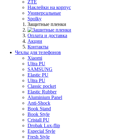
ZTE
Наклейки на корпус
Универсальные
Spolky
Защитные пленки
Оплата и доставка
Акции
Контакты
Чехлы для телефонов
Xiaomi
Ultra PU
SAMSUNG
Elastic PU
Ultra PU
Classic pocket
Elastic Rubber
Aluminium Panel
Anti-Shock
Book Stand
Book Style
Cristall PU
Drobak Lux-flip
Especial Style
Fresh Style