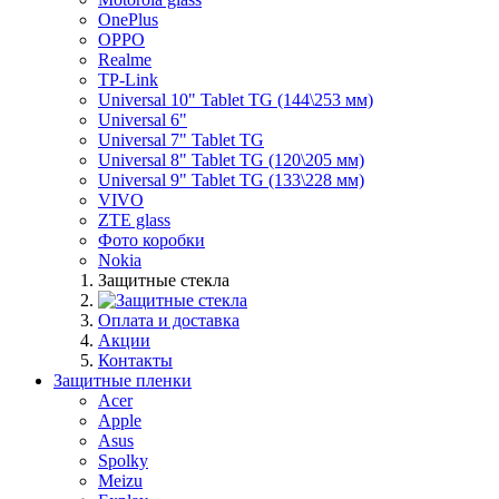
OnePlus
OPPO
Realme
TP-Link
Universal 10" Tablet TG (144\253 мм)
Universal 6"
Universal 7" Tablet TG
Universal 8" Tablet TG (120\205 мм)
Universal 9" Tablet TG (133\228 мм)
VIVO
ZTE glass
Фото коробки
Nokia
Защитные стекла
Оплата и доставка
Акции
Контакты
Защитные пленки
Acer
Apple
Asus
Spolky
Meizu