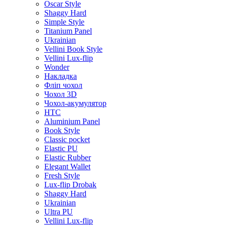
Oscar Style
Shaggy Hard
Simple Style
Titanium Panel
Ukrainian
Vellini Book Style
Vellini Lux-flip
Wonder
Накладка
Фліп чохол
Чохол 3D
Чохол-акумулятор
HTC
Aluminium Panel
Book Style
Classic pocket
Elastic PU
Elastic Rubber
Elegant Wallet
Fresh Style
Lux-flip Drobak
Shaggy Hard
Ukrainian
Ultra PU
Vellini Lux-flip