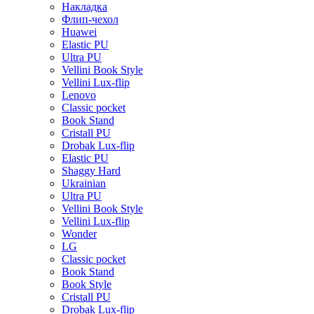
Накладка
Флип-чехол
Huawei
Elastic PU
Ultra PU
Vellini Book Style
Vellini Lux-flip
Lenovo
Classic pocket
Book Stand
Cristall PU
Drobak Lux-flip
Elastic PU
Shaggy Hard
Ukrainian
Ultra PU
Vellini Book Style
Vellini Lux-flip
Wonder
LG
Classic pocket
Book Stand
Book Style
Cristall PU
Drobak Lux-flip