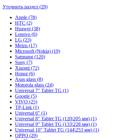
Уточнить раздел (29)
Apple (78)
HTC (2)
Huawei (38)
Lenovo (6)
LG (23)
Meizu (17)
Microsoft (Nokia) (19)
Samsung (120)
Sony (7)
Xiaomi (72)
Honor (6)
Asus glass (8)
Motorola glass (24)
Universal 7" Tablet TG (1)
Google (5)
VIVO (25)
TP-Link (1)
Universal 6" (1)
Universal 8" Tablet TG (120\205 мм) (1)
Universal 9" Tablet TG (133\228 мм) (1)
Universal 10" Tablet TG (144\253 мм) (1)
OPPO (29)