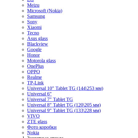
Meizu
Microsoft (Nokia)
Samsung
Sony
Xiaomi
Tecno
Asus glass
Blackview
Google
Honor
Motorola glass
OnePlus
OPPO
Realme
TP-Link
Universal 10" Tablet TG (144\253 мм)
Universal 6"
Universal 7" Tablet TG
Universal 8" Tablet TG (120\205 мм)
Universal 9" Tablet TG (133\228 мм)
VIVO
ZTE glass
Фото коробки
Nokia