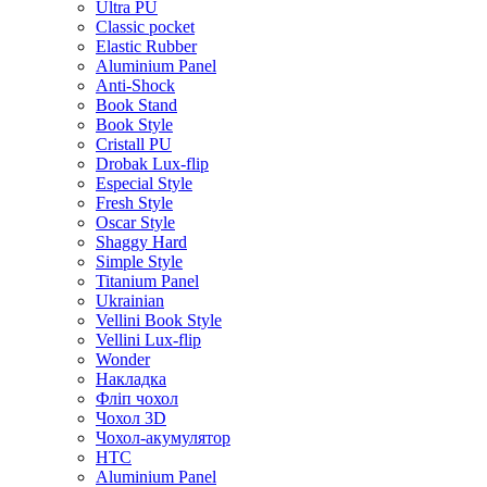
Ultra PU
Classic pocket
Elastic Rubber
Aluminium Panel
Anti-Shock
Book Stand
Book Style
Cristall PU
Drobak Lux-flip
Especial Style
Fresh Style
Oscar Style
Shaggy Hard
Simple Style
Titanium Panel
Ukrainian
Vellini Book Style
Vellini Lux-flip
Wonder
Накладка
Фліп чохол
Чохол 3D
Чохол-акумулятор
HTC
Aluminium Panel