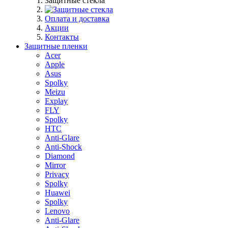
Защитные стекла
Оплата и доставка
Акции
Контакты
Защитные пленки
Acer
Apple
Asus
Spolky
Meizu
Explay
FLY
Spolky
HTC
Anti-Glare
Anti-Shock
Diamond
Mirror
Privacy
Spolky
Huawei
Spolky
Lenovo
Anti-Glare