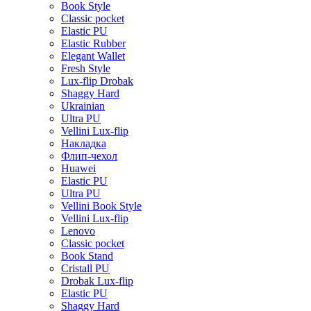
Book Style
Classic pocket
Elastic PU
Elastic Rubber
Elegant Wallet
Fresh Style
Lux-flip Drobak
Shaggy Hard
Ukrainian
Ultra PU
Vellini Lux-flip
Накладка
Флип-чехол
Huawei
Elastic PU
Ultra PU
Vellini Book Style
Vellini Lux-flip
Lenovo
Classic pocket
Book Stand
Cristall PU
Drobak Lux-flip
Elastic PU
Shaggy Hard