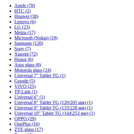
Apple (78)
HTC (2)
Huawei (38)
Lenovo (6)
LG (23)
Meizu (17)
Microsoft (Nokia) (19)
Samsung (120)
Sony (7)
Xiaomi (72)
Honor (6)
Asus glass (8)
Motorola glass (24)
Universal 7" Tablet TG (1)
Google (5)
VIVO (25)
TP-Link (1)
Universal 6" (1)
Universal 8" Tablet TG (120\205 мм) (1)
Universal 9" Tablet TG (133\228 мм) (1)
Universal 10" Tablet TG (144\253 мм) (1)
OPPO (29)
OnePlus (16)
ZTE glass (17)