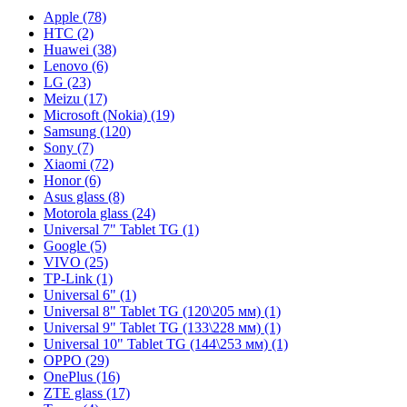
Apple (78)
HTC (2)
Huawei (38)
Lenovo (6)
LG (23)
Meizu (17)
Microsoft (Nokia) (19)
Samsung (120)
Sony (7)
Xiaomi (72)
Honor (6)
Asus glass (8)
Motorola glass (24)
Universal 7" Tablet TG (1)
Google (5)
VIVO (25)
TP-Link (1)
Universal 6" (1)
Universal 8" Tablet TG (120\205 мм) (1)
Universal 9" Tablet TG (133\228 мм) (1)
Universal 10" Tablet TG (144\253 мм) (1)
OPPO (29)
OnePlus (16)
ZTE glass (17)