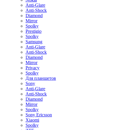
Anti-Glare
Anti-Shock
Diamond
Mirror
Spolky
Prestigio
Spolky
Samsung
Anti-Glare
Anti-Shock
Diamond
Mirror
Privacy
Spolky
Для планшетов
Sony
Anti-Glare
Anti-Shock
Diamond
Mirror
Spolky
Sony Ericsson
Xiaomi
Spolky