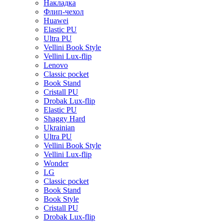
Накладка
Флип-чехол
Huawei
Elastic PU
Ultra PU
Vellini Book Style
Vellini Lux-flip
Lenovo
Classic pocket
Book Stand
Cristall PU
Drobak Lux-flip
Elastic PU
Shaggy Hard
Ukrainian
Ultra PU
Vellini Book Style
Vellini Lux-flip
Wonder
LG
Classic pocket
Book Stand
Book Style
Cristall PU
Drobak Lux-flip