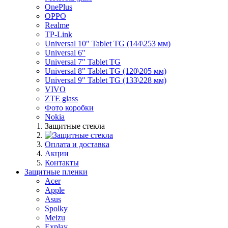
OnePlus
OPPO
Realme
TP-Link
Universal 10" Tablet TG (144\253 мм)
Universal 6"
Universal 7" Tablet TG
Universal 8" Tablet TG (120\205 мм)
Universal 9" Tablet TG (133\228 мм)
VIVO
ZTE glass
Фото коробки
Nokia
Защитные стекла
Оплата и доставка
Акции
Контакты
Защитные пленки
Acer
Apple
Asus
Spolky
Meizu
Explay