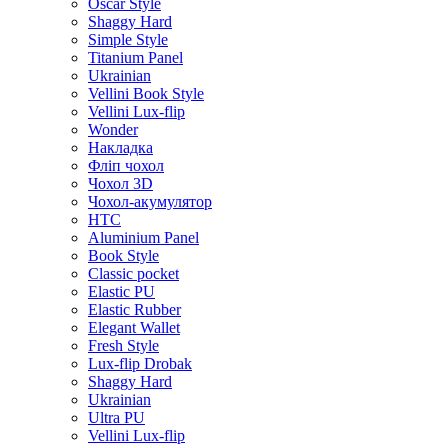
Oscar Style
Shaggy Hard
Simple Style
Titanium Panel
Ukrainian
Vellini Book Style
Vellini Lux-flip
Wonder
Накладка
Фліп чохол
Чохол 3D
Чохол-акумулятор
HTC
Aluminium Panel
Book Style
Classic pocket
Elastic PU
Elastic Rubber
Elegant Wallet
Fresh Style
Lux-flip Drobak
Shaggy Hard
Ukrainian
Ultra PU
Vellini Lux-flip