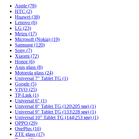
Apple (78)
HTC (2)
Huawei (38)
Lenovo (6)
LG (23)
Meizu (17)
Microsoft (Nokia) (19)
Samsung (120)
Sony (7)
Xiaomi (72)
Honor (6)
Asus glass (8)
Motorola glass (24)
Universal 7" Tablet TG (1)
Google (5)
VIVO (25)
TP-Link (1)
Universal 6" (1)
Universal 8" Tablet TG (120\205 мм) (1)
Universal 9" Tablet TG (133\228 мм) (1)
Universal 10" Tablet TG (144\253 мм) (1)
OPPO (29)
OnePlus (16)
ZTE glass (17)