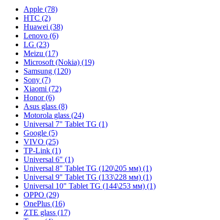
Apple (78)
HTC (2)
Huawei (38)
Lenovo (6)
LG (23)
Meizu (17)
Microsoft (Nokia) (19)
Samsung (120)
Sony (7)
Xiaomi (72)
Honor (6)
Asus glass (8)
Motorola glass (24)
Universal 7" Tablet TG (1)
Google (5)
VIVO (25)
TP-Link (1)
Universal 6" (1)
Universal 8" Tablet TG (120\205 мм) (1)
Universal 9" Tablet TG (133\228 мм) (1)
Universal 10" Tablet TG (144\253 мм) (1)
OPPO (29)
OnePlus (16)
ZTE glass (17)