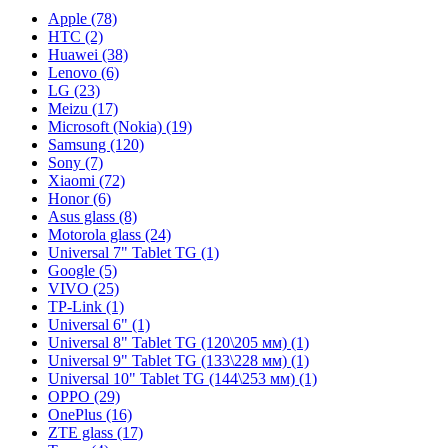
Apple (78)
HTC (2)
Huawei (38)
Lenovo (6)
LG (23)
Meizu (17)
Microsoft (Nokia) (19)
Samsung (120)
Sony (7)
Xiaomi (72)
Honor (6)
Asus glass (8)
Motorola glass (24)
Universal 7" Tablet TG (1)
Google (5)
VIVO (25)
TP-Link (1)
Universal 6" (1)
Universal 8" Tablet TG (120\205 мм) (1)
Universal 9" Tablet TG (133\228 мм) (1)
Universal 10" Tablet TG (144\253 мм) (1)
OPPO (29)
OnePlus (16)
ZTE glass (17)