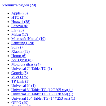
Уточнить раздел (29)
Apple (78)
HTC (2)
Huawei (38)
Lenovo (6)
LG (23)
Meizu (17)
Microsoft (Nokia) (19)
Samsung (120)
Sony (7)
Xiaomi (72)
Honor (6)
Asus glass (8)
Motorola glass (24)
Universal 7" Tablet TG (1)
Google (5)
VIVO (25)
TP-Link (1)
Universal 6" (1)
Universal 8" Tablet TG (120\205 мм) (1)
Universal 9" Tablet TG (133\228 мм) (1)
Universal 10" Tablet TG (144\253 мм) (1)
OPPO (29)