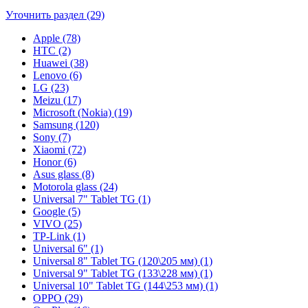
Уточнить раздел (29)
Apple (78)
HTC (2)
Huawei (38)
Lenovo (6)
LG (23)
Meizu (17)
Microsoft (Nokia) (19)
Samsung (120)
Sony (7)
Xiaomi (72)
Honor (6)
Asus glass (8)
Motorola glass (24)
Universal 7" Tablet TG (1)
Google (5)
VIVO (25)
TP-Link (1)
Universal 6" (1)
Universal 8" Tablet TG (120\205 мм) (1)
Universal 9" Tablet TG (133\228 мм) (1)
Universal 10" Tablet TG (144\253 мм) (1)
OPPO (29)